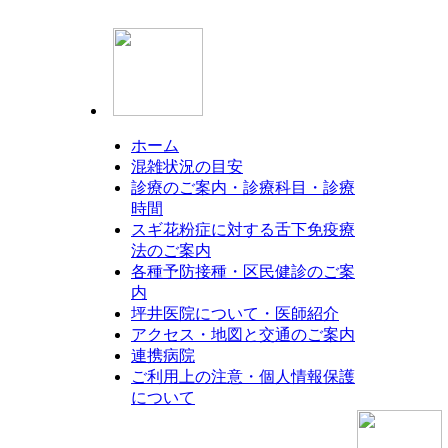
ホーム
混雑状況の目安
診療のご案内・診療科目・診療
時間
スギ花粉症に対する舌下免疫療
法のご案内
各種予防接種・区民健診のご案
内
坪井医院について・医師紹介
アクセス・地図と交通のご案内
連携病院
ご利用上の注意・個人情報保護
について